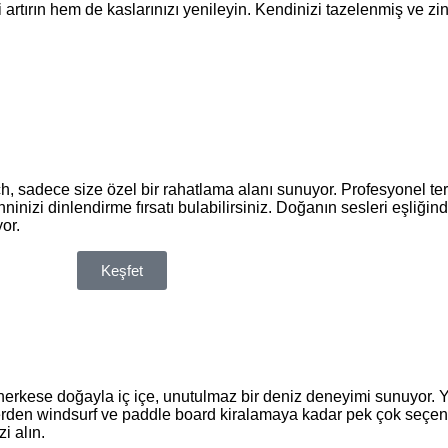
 artırın hem de kaslarınızı yenileyin. Kendinizi tazelenmiş ve z
sadece size özel bir rahatlama alanı sunuyor. Profesyonel ter
inizi dinlendirme fırsatı bulabilirsiniz. Doğanın sesleri eşliği
or.
Keşfet
erkese doğayla iç içe, unutulmaz bir deniz deneyimi sunuyor. Y
erden windsurf ve paddle board kiralamaya kadar pek çok seçene
i alın.