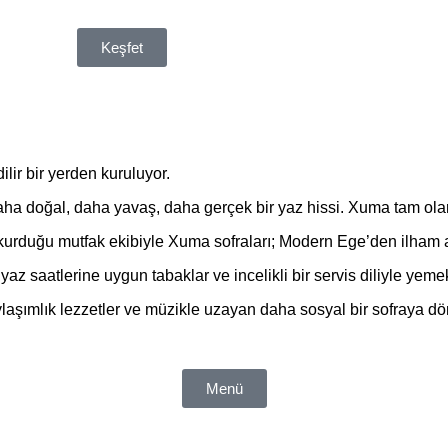
Keşfet
ir bir yerden kuruluyor.
aha doğal, daha yavaş, daha gerçek bir yaz hissi. Xuma tam olar
urduğu mutfak ekibiyle Xuma sofraları; Modern Ege’den ilham ala
az saatlerine uygun tabaklar ve incelikli bir servis diliyle yem
ylaşımlık lezzetler ve müzikle uzayan daha sosyal bir sofraya d
Menü