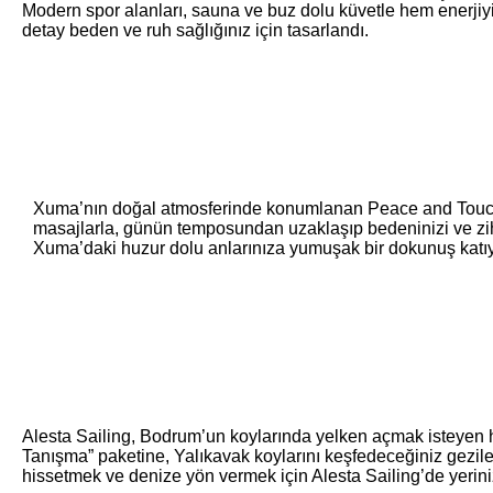
Modern spor alanları, sauna ve buz dolu küvetle hem enerjiyi
detay beden ve ruh sağlığınız için tasarlandı.
Xuma’nın doğal atmosferinde konumlanan Peace and Touch, 
masajlarla, günün temposundan uzaklaşıp bedeninizi ve zihn
Xuma’daki huzur dolu anlarınıza yumuşak bir dokunuş katıy
Alesta Sailing, Bodrum’un koylarında yelken açmak isteyen h
Tanışma” paketine, Yalıkavak koylarını keşfedeceğiniz gezil
hissetmek ve denize yön vermek için Alesta Sailing’de yeriniz